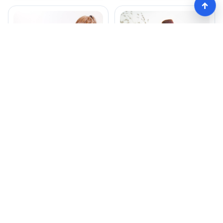
↑
髪型は薄毛に効果的？
つむじの髪型で失敗し
実際の評判を徹底調
ないための注意点は？
査！
モテる髪型術！つむじ薄毛の隠し方
HOME
記事一覧