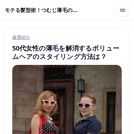
本文へスキップ
モテる髪型術！つむじ薄毛の隠し方
厳選紹介
50代女性の薄毛を解消するボリュー
ムヘアのスタイリング方法は？