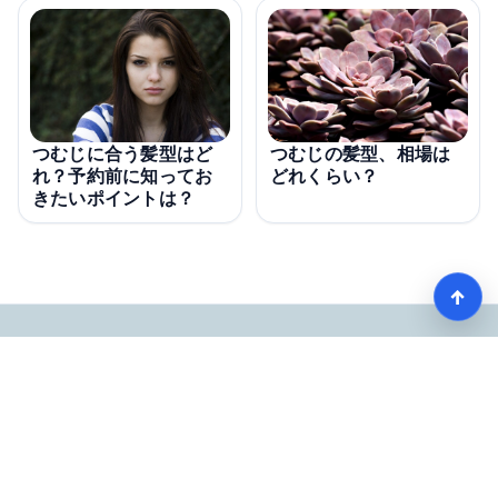
つむじに合う髪型はど
つむじの髪型、相場は
れ？予約前に知ってお
どれくらい？
きたいポイントは？
↑
モテる髪型術！つむじ薄毛の隠し方
HOME
記事一覧