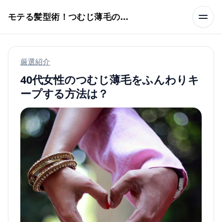
本文へスキップ
モテる髪型術！つむじ薄毛の隠し方
厳選紹介
40代女性のつむじ薄毛をふんわりキ
ープする方法は？