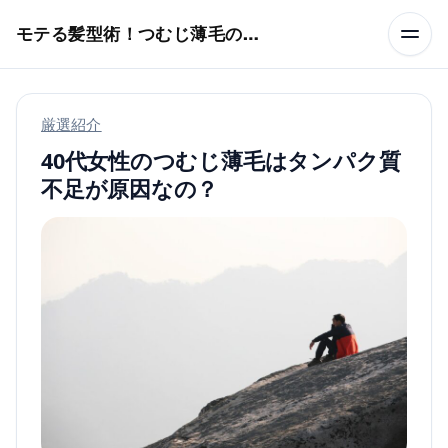
本文へスキップ
モテる髪型術！つむじ薄毛の隠し方
厳選紹介
40代女性のつむじ薄毛はタンパク質
不足が原因なの？