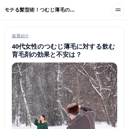
本文へスキップ
モテる髪型術！つむじ薄毛の隠し方
厳選紹介
40代女性のつむじ薄毛に対する飲む
育毛剤の効果と不安は？