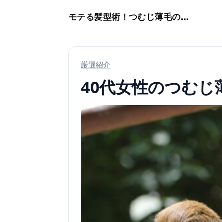
本文へスキップ
モテる髪型術！つむじ薄毛の隠し方
厳選紹介
40代女性のつむ