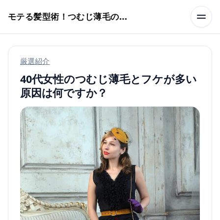
本文へスキップ
モテる髪型術！つむじ薄毛の隠し方
厳選紹介
40代女性のつむじ薄毛とフケが多い
原因は何ですか？