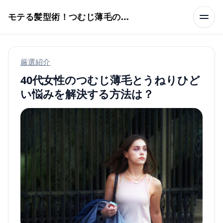
本文へスキップ
モテる髪型術！つむじ薄毛の隠し方
厳選紹介
40代女性のつむじ薄毛とうねりひど
い悩みを解決する方法は？