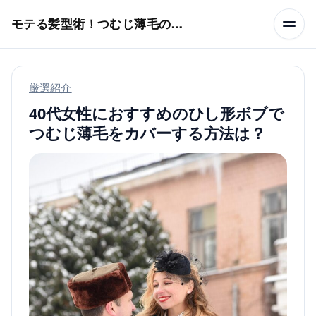
本文へスキップ
モテる髪型術！つむじ薄毛の隠し方
厳選紹介
40代女性におすすめのひし形ボブで
つむじ薄毛をカバーする方法は？