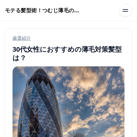
本文へスキップ
モテる髪型術！つむじ薄毛の隠し方
厳選紹介
30代女性におすすめの薄毛対策髪型
は？