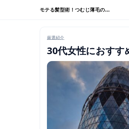
本文へスキップ
モテる髪型術！つむじ薄毛の隠し方
厳選紹介
30代女性におすす