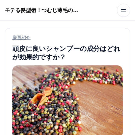
本文へスキップ
モテる髪型術！つむじ薄毛の隠し方
厳選紹介
頭皮に良いシャンプーの成分はどれ
が効果的ですか？