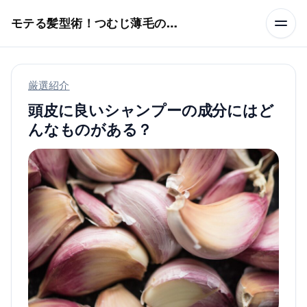
本文へスキップ
モテる髪型術！つむじ薄毛の隠し方
厳選紹介
頭皮に良いシャンプーの成分にはど
んなものがある？