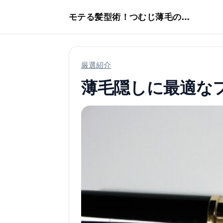
本文へスキップ
モテる髪型術！つむじ薄毛の隠し方
厳選紹介
薄毛隠しに最適な