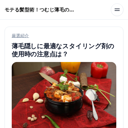
本文へスキップ
モテる髪型術！つむじ薄毛の隠し方
厳選紹介
薄毛隠しに最適なスタイリング剤の
使用時の注意点は？