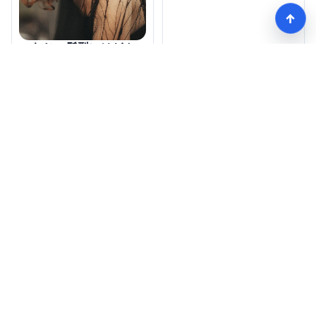
↑
つむじの髪型にはどん
なデメリットがある
の？
モテる髪型術！つむじ薄毛の隠し方
HOME
記事一覧
Copyright © mote-hair.com all rights reserved