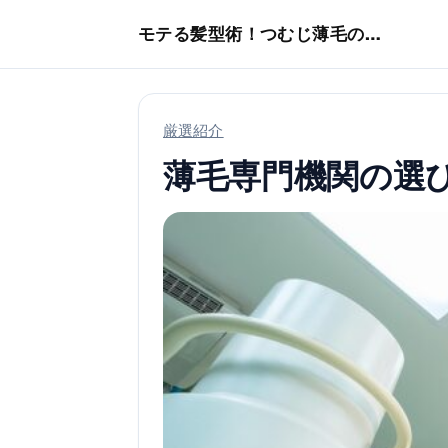
本文へスキップ
モテる髪型術！つむじ薄毛の隠し方
厳選紹介
薄毛専門機関の選