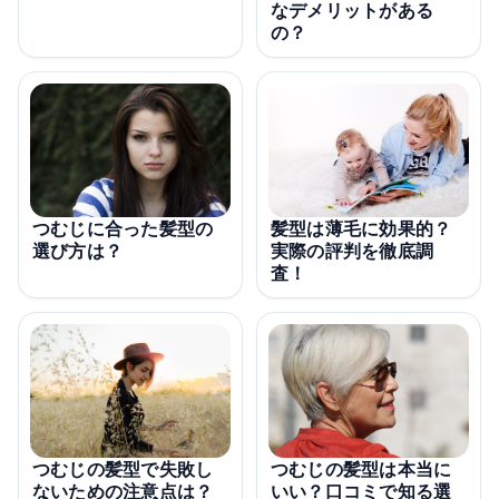
なデメリットがある
の？
つむじに合った髪型の
髪型は薄毛に効果的？
選び方は？
実際の評判を徹底調
査！
つむじの髪型で失敗し
つむじの髪型は本当に
ないための注意点は？
いい？口コミで知る選