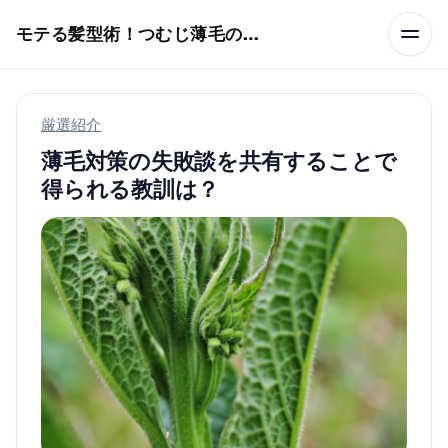
本文へスキップ
モテる髪型術！つむじ薄毛の隠し方
厳選紹介
薄毛対策の失敗談を共有することで
得られる教訓は？