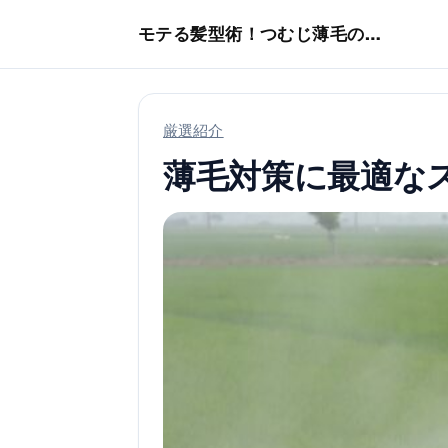
本文へスキップ
モテる髪型術！つむじ薄毛の隠し方
厳選紹介
薄毛対策に最適な