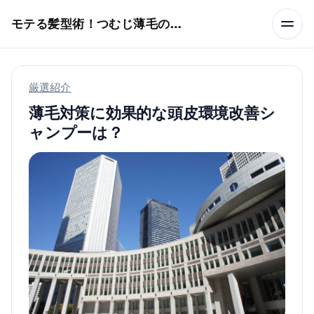
本文へスキップ
モテる髪型術！つむじ薄毛の隠し方
厳選紹介
薄毛対策に効果的な頭皮環境改善シ
ャンプーは？