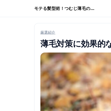
本文へスキップ
モテる髪型術！つむじ薄毛の隠し方
厳選紹介
薄毛対策に効果的