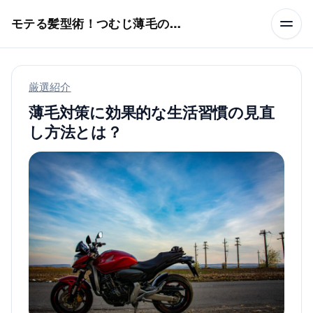
本文へスキップ
モテる髪型術！つむじ薄毛の隠し方
厳選紹介
薄毛対策に効果的な生活習慣の見直
し方法とは？