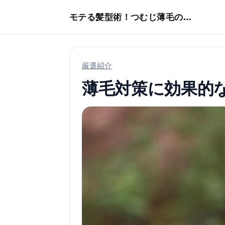
本文へスキップ
モテる髪型術！つむじ薄毛の隠し方
厳選紹介
薄毛対策に効果的