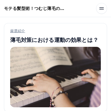
本文へスキップ
モテる髪型術！つむじ薄毛の隠し方
厳選紹介
薄毛対策における運動の効果とは？