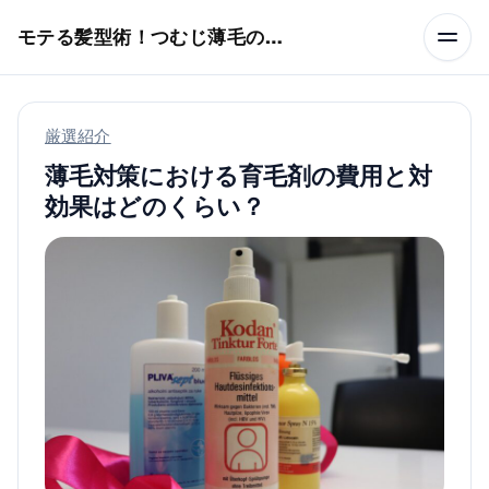
本文へスキップ
モテる髪型術！つむじ薄毛の隠し方
厳選紹介
薄毛対策における育毛剤の費用と対
効果はどのくらい？