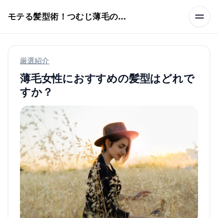
本文へスキップ
モテる髪型術！つむじ薄毛の隠し方
厳選紹介
薄毛女性におすすめの髪型はどれで
すか？