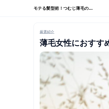
本文へスキップ
モテる髪型術！つむじ薄毛の隠し方
厳選紹介
薄毛女性におすす