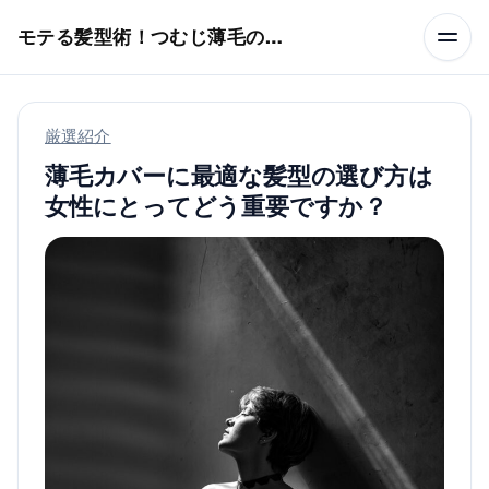
本文へスキップ
モテる髪型術！つむじ薄毛の隠し方
厳選紹介
薄毛カバーに最適な髪型の選び方は
女性にとってどう重要ですか？