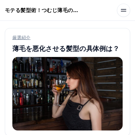
本文へスキップ
モテる髪型術！つむじ薄毛の隠し方
厳選紹介
薄毛を悪化させる髪型の具体例は？