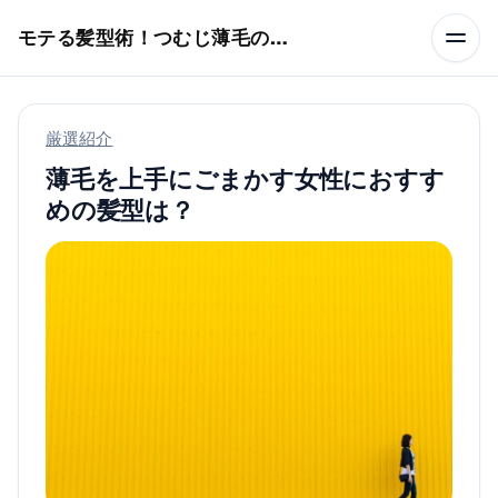
本文へスキップ
モテる髪型術！つむじ薄毛の隠し方
厳選紹介
薄毛を上手にごまかす女性におすす
めの髪型は？