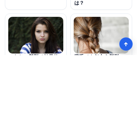
は？
↑
薄毛でも似合う髪型の
つむじの髪型で効果的
変化とは？
なスタイルは何？
モテる髪型術！つむじ薄毛の隠し方
HOME