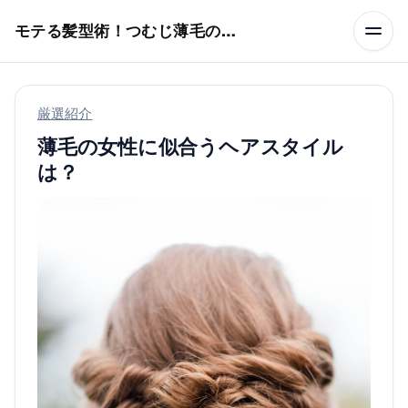
本文へスキップ
モテる髪型術！つむじ薄毛の隠し方
厳選紹介
薄毛の女性に似合うヘアスタイル
は？