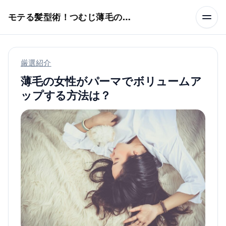
本文へスキップ
モテる髪型術！つむじ薄毛の隠し方
厳選紹介
薄毛の女性がパーマでボリュームア
ップする方法は？