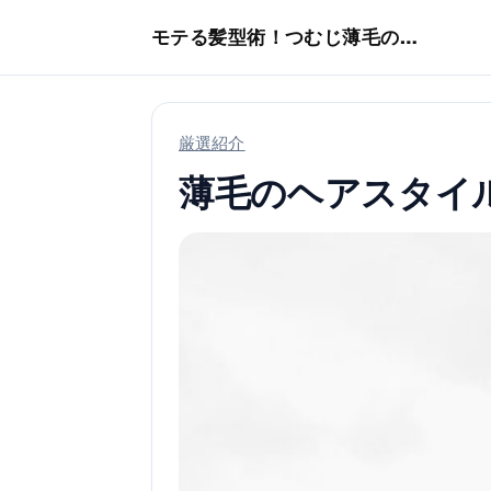
本文へスキップ
モテる髪型術！つむじ薄毛の隠し方
厳選紹介
薄毛のヘアスタイ