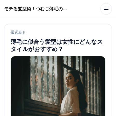
本文へスキップ
モテる髪型術！つむじ薄毛の隠し方
厳選紹介
薄毛に似合う髪型は女性にどんなス
タイルがおすすめ？