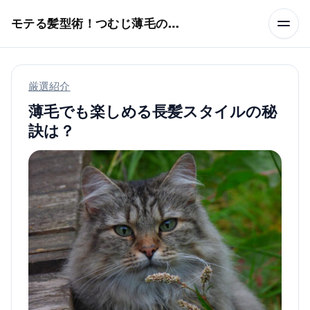
本文へスキップ
モテる髪型術！つむじ薄毛の隠し方
厳選紹介
薄毛でも楽しめる長髪スタイルの秘
訣は？