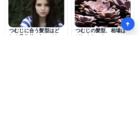
↑
つむじに合う髪型はど
つむじの髪型、相場は
れ？予約前に知ってお
どれくらい？
きたいポイントは？
モテる髪型術！つむじ薄毛の隠し方
HOME
記事一覧