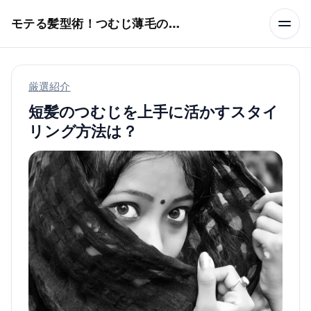
本文へスキップ
モテる髪型術！つむじ薄毛の隠し方
厳選紹介
短髪のつむじを上手に活かすスタイ
リング方法は？