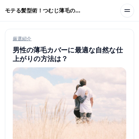
本文へスキップ
モテる髪型術！つむじ薄毛の隠し方
厳選紹介
男性の薄毛カバーに最適な自然な仕
上がりの方法は？