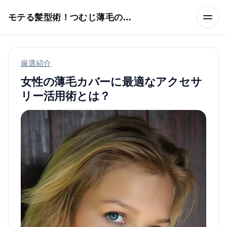
本文へスキップ
モテる髪型術！つむじ薄毛の隠し方
厳選紹介
女性の薄毛カバーに最適なアクセサ
リー活用術とは？