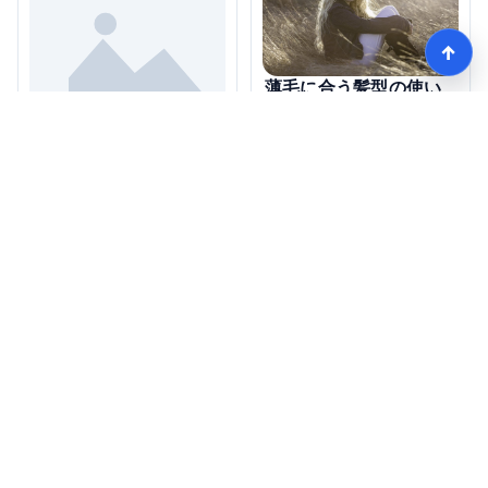
↑
薄毛に合う髪型の使い
方は？
髪型を選ぶ際の薄毛対
策は安全なの？
モテる髪型術！つむじ薄毛の隠し方
HOME
記事一覧