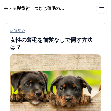
本文へスキップ
モテる髪型術！つむじ薄毛の隠し方
厳選紹介
女性の薄毛を前髪なしで隠す方法
は？