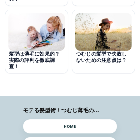
髪型は薄毛に効果的？
つむじの髪型で失敗し
実際の評判を徹底調
ないための注意点は？
査！
モテる髪型術！つむじ薄毛の隠し方
HOME