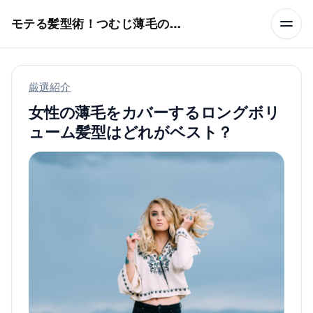
本文へスキップ
モテる髪型術！つむじ薄毛の隠し方
厳選紹介
女性の薄毛をカバーするロングボリ
ューム髪型はどれがベスト？