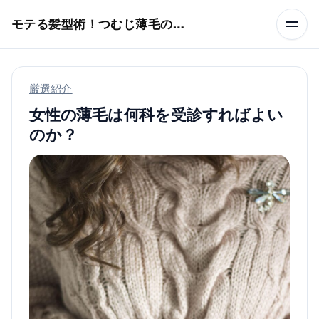
本文へスキップ
モテる髪型術！つむじ薄毛の隠し方
厳選紹介
女性の薄毛は何科を受診すればよい
のか？