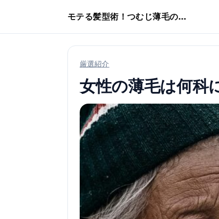
本文へスキップ
モテる髪型術！つむじ薄毛の隠し方
厳選紹介
女性の薄毛は何科