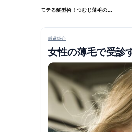
本文へスキップ
モテる髪型術！つむじ薄毛の隠し方
厳選紹介
女性の薄毛で受診