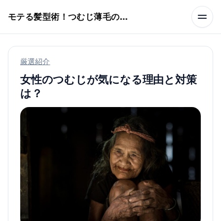
本文へスキップ
モテる髪型術！つむじ薄毛の隠し方
厳選紹介
女性のつむじが気になる理由と対策
は？