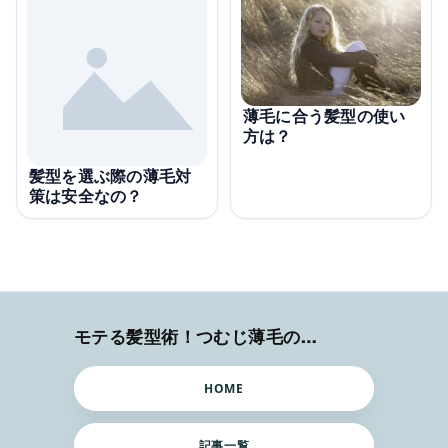
薄毛に合う髪型の使い
方は？
髪型を選ぶ際の薄毛対
策は安全なの？
モテる髪型術！つむじ薄毛の隠し方
HOME
記事一覧