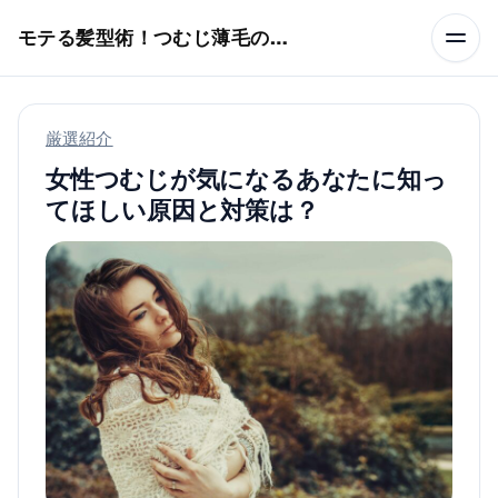
本文へスキップ
モテる髪型術！つむじ薄毛の隠し方
厳選紹介
女性つむじが気になるあなたに知っ
てほしい原因と対策は？