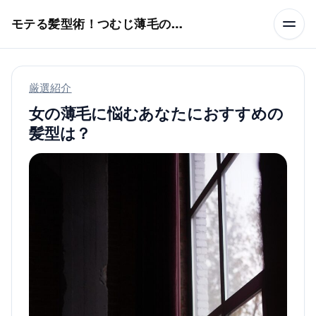
本文へスキップ
モテる髪型術！つむじ薄毛の隠し方
厳選紹介
女の薄毛に悩むあなたにおすすめの
髪型は？