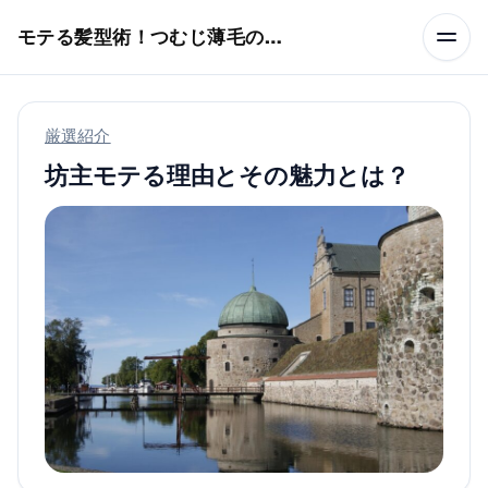
本文へスキップ
モテる髪型術！つむじ薄毛の隠し方
厳選紹介
坊主モテる理由とその魅力とは？