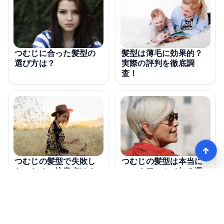
つむじに合った髪型の
髪型は薄毛に効果的？
選び方は？
実際の評判を徹底調
査！
↑
つむじの髪型で失敗し
つむじの髪型は本当に
ないための注意点は？
いい？口コミで知る選
び方と注意点は？