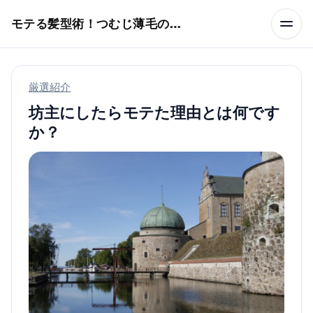
本文へスキップ
モテる髪型術！つむじ薄毛の隠し方
厳選紹介
坊主にしたらモテた理由とは何です
か？