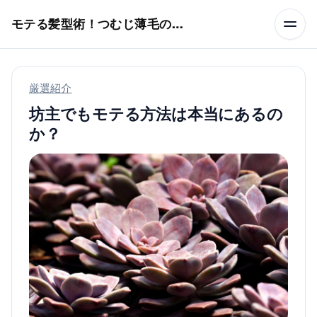
本文へスキップ
モテる髪型術！つむじ薄毛の隠し方
厳選紹介
坊主でもモテる方法は本当にあるの
か？